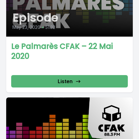
Episode
May 23, 2020
•
51:32
Le Palmarès CFAK – 22 Mai
2020
Listen