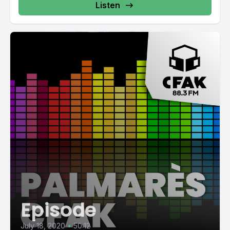
Listen
Episode
July 18, 2020
•
50:12