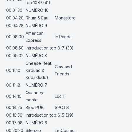
top 10-9 (41)
00:01:30
NUMÉRO 10
00:04:20
Rhum & Eau
Monastère
00:04:28
NUMÉRO 9
American
00:08:09
le.Panda
Express
00:08:50
Introduction top 8-7 (33)
00:09:02
NUMÉRO 8
Cheese (feat.
Clay and
00:11:10
Kirouac &
Friends
Kodakludo)
00:11:18
NUMÉRO 7
Quand ça
00:14:10
Lucill
monte
00:14:25
Bloc PUB
SPOTS
00:16:56
Introduction top 6-5 (39)
00:17:08
NUMÉRO 6
00:20:20
Silenzio
Le Couleur