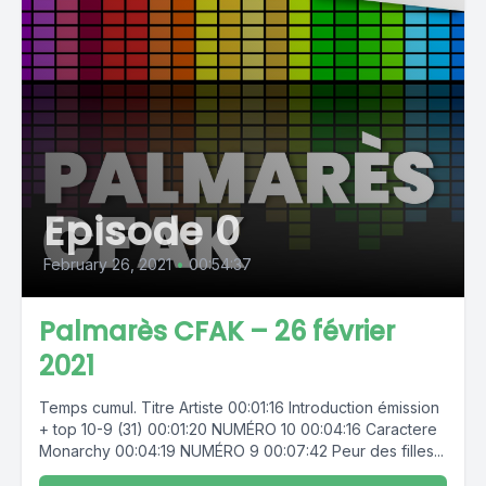
Episode 0
February 26, 2021
•
00:54:37
Palmarès CFAK – 26 février
2021
Temps cumul. Titre Artiste 00:01:16 Introduction émission
+ top 10-9 (31) 00:01:20 NUMÉRO 10 00:04:16 Caractere
Monarchy 00:04:19 NUMÉRO 9 00:07:42 Peur des filles...