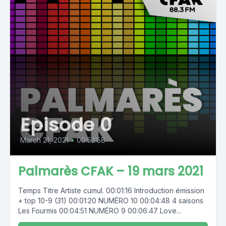
Episode 0
March 21, 2021
•
00:52:58
Palmarès CFAK – 19 mars 2021
Temps Titre Artiste cumul. 00:01:16 Introduction émission
+ top 10-9 (31) 00:01:20 NUMÉRO 10 00:04:48 4 saisons
Les Fourmis 00:04:51 NUMÉRO 9 00:06:47 Love...