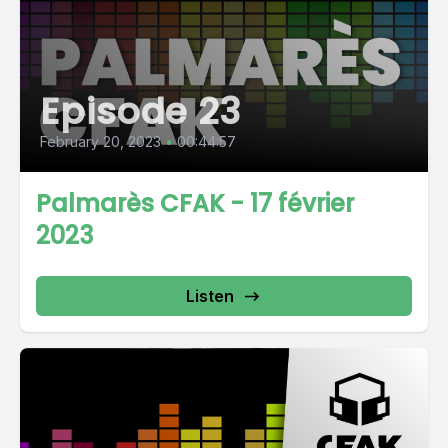
Episode 23
February 20, 2023
•
00:44:57
Palmarès CFAK - 17 février
2023
Listen