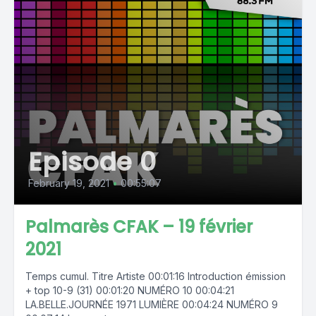
Episode 0
February 19, 2021
•
00:55:07
Palmarès CFAK – 19 février
2021
Temps cumul. Titre Artiste 00:01:16 Introduction émission
+ top 10-9 (31) 00:01:20 NUMÉRO 10 00:04:21
LA.BELLE.JOURNÉE 1971 LUMIÈRE 00:04:24 NUMÉRO 9