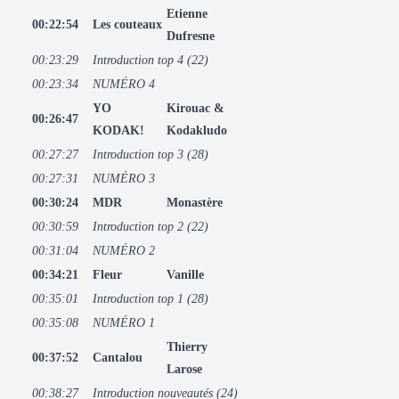
Etienne
00:22:54
Les couteaux
Dufresne
00:23:29
Introduction top 4 (22)
00:23:34
NUMÉRO 4
YO
Kirouac &
00:26:47
KODAK!
Kodakludo
00:27:27
Introduction top 3 (28)
00:27:31
NUMÉRO 3
00:30:24
MDR
Monastère
00:30:59
Introduction top 2 (22)
00:31:04
NUMÉRO 2
00:34:21
Fleur
Vanille
00:35:01
Introduction top 1 (28)
00:35:08
NUMÉRO 1
Thierry
00:37:52
Cantalou
Larose
00:38:27
Introduction nouveautés (24)