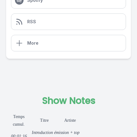
Spotify
RSS
More
Show Notes
Temps
Titre
Artiste
cumul.
Introduction émission + top
00:01:16