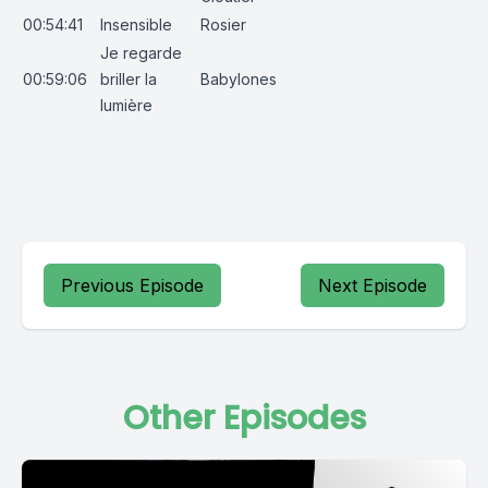
00:54:41
Insensible
Rosier
Je regarde
00:59:06
briller la
Babylones
lumière
Previous Episode
Next Episode
Other Episodes