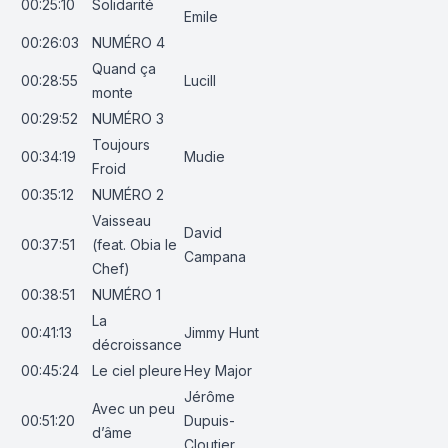
00:25:10
Solidarité
Emile
00:26:03
NUMÉRO 4
Quand ça
00:28:55
Lucill
monte
00:29:52
NUMÉRO 3
Toujours
00:34:19
Mudie
Froid
00:35:12
NUMÉRO 2
Vaisseau
David
00:37:51
(feat. Obia le
Campana
Chef)
00:38:51
NUMÉRO 1
La
00:41:13
Jimmy Hunt
décroissance
00:45:24
Le ciel pleure
Hey Major
Jérôme
Avec un peu
00:51:20
Dupuis-
d’âme
Cloutier