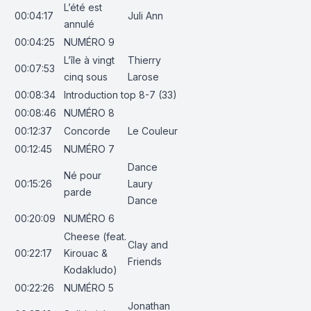
L’été est
00:04:17
Juli Ann
annulé
00:04:25
NUMÉRO 9
L’île à vingt
Thierry
00:07:53
cinq sous
Larose
00:08:34
Introduction top 8-7 (33)
00:08:46
NUMÉRO 8
00:12:37
Concorde
Le Couleur
00:12:45
NUMÉRO 7
Dance
Né pour
00:15:26
Laury
parde
Dance
00:20:09
NUMÉRO 6
Cheese (feat.
Clay and
00:22:17
Kirouac &
Friends
Kodakludo)
00:22:26
NUMÉRO 5
Jonathan