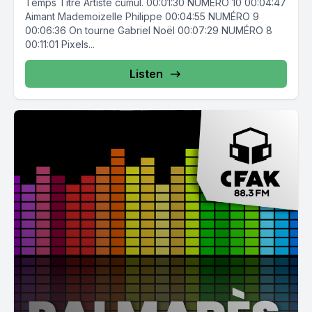
Temps Titre Artiste cumul. 00:01:30 NUMÉRO 10 00:04:47
Aimant Mademoizelle Philippe 00:04:55 NUMÉRO 9
00:06:36 On tourne Gabriel Noël 00:07:29 NUMÉRO 8
00:11:01 Pixels...
Listen